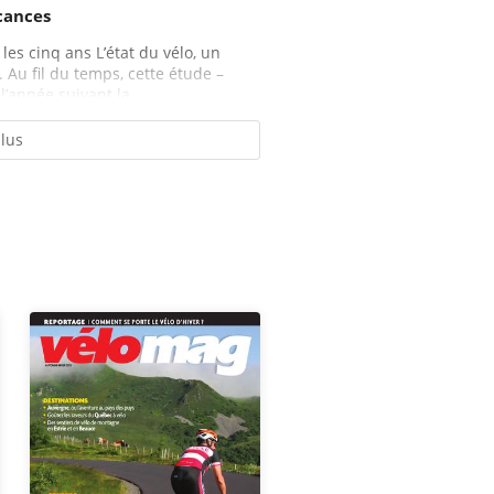
cances
es cinq ans L’état du vélo, un
 Au fil du temps, cette étude –
l’année suivant la...
plus